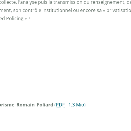
ollecte, l’analyse puis la transmission du renseignement, dan
nt, son contrôle institutionnel ou encore sa « privatisatio
ed Policing » ?
rorisme_Romain_Foliard
(
PDF
-
1.3 Mio
)