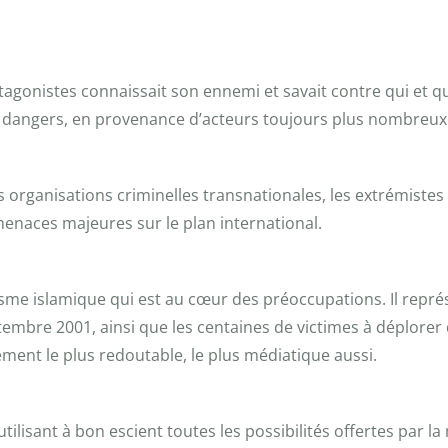
onistes connaissait son ennemi et savait contre qui et quoi i
angers, en provenance d’acteurs toujours plus nombreux et 
s organisations criminelles transnationales, les extrémiste
menaces majeures sur le plan international.
isme islamique qui est au cœur des préoccupations. Il repré
tembre 2001, ainsi que les centaines de victimes à déplorer
ement le plus redoutable, le plus médiatique aussi.
utilisant à bon escient toutes les possibilités offertes par 