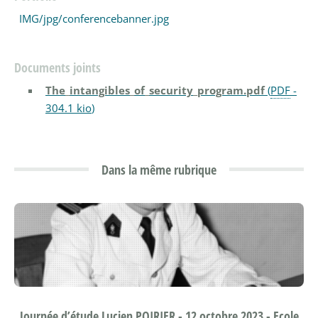
IMG/jpg/conferencebanner.jpg
Documents joints
The_intangibles_of_security_program.pdf
(
PDF
-
304.1 kio
)
Dans la même rubrique
Journée d’étude Lucien POIRIER - 12 octobre 2023 - Ecole