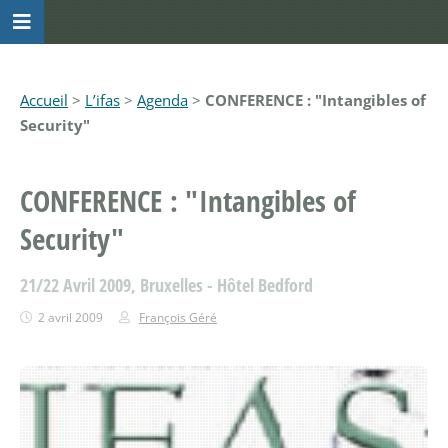
Accueil
>
L’ifas
>
Agenda
>
CONFERENCE : "Intangibles of
Security"
CONFERENCE : "Intangibles of
Security"
21/22 Avril 2009, Bruxelles - Hôtel Bedford
2 avril 2009
François Géré