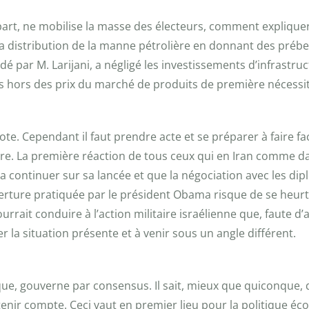
 part, ne mobilise la masse des électeurs, comment expliquer
 la distribution de la manne pétrolière en donnant des pré
é par M. Larijani, a négligé les investissements d’infrastructu
s hors des prix du marché de produits de première nécessi
vote. Cependant il faut prendre acte et se préparer à faire f
ctère. La première réaction de tous ceux qui en Iran comme 
continuer sur sa lancée et que la négociation avec les dipl
uverture pratiquée par le président Obama risque de se heurt
urrait conduire à l’action militaire israélienne que, faute d’
r la situation présente et à venir sous un angle différent.
ue, gouverne par consensus. Il sait, mieux que quiconque, 
 tenir compte. Ceci vaut en premier lieu pour la politique é