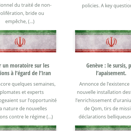
ionnel du traité de non-
policies. A key questio
olifération, bride ou
empêche, (…)
 un moratoire sur les
Genève : le sursis, 
ions à l’égard de l’Iran
l’apaisement.
encore quelques semaines,
Annonce de l’existence
iplomates et experts
nouvelle installation des
rogeaient sur l’opportunité
l’enrichissement d’urani
la nature de nouvelles
de Qom, tirs de missi
ons contre le régime (…)
déclarations belliqueuse