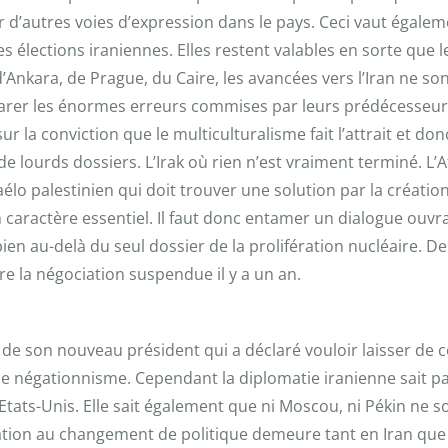
d’autres voies d’expression dans le pays. Ceci vaut égalem
es élections iraniennes. Elles restent valables en sorte que 
’Ankara, de Prague, du Caire, les avancées vers l’Iran ne son
arer les énormes erreurs commises par leurs prédécesseur
 la conviction que le multiculturalisme fait l’attrait et donc
 lourds dossiers. L’Irak où rien n’est vraiment terminé. L’Af
aélo palestinien qui doit trouver une solution par la création
n caractère essentiel. Il faut donc entamer un dialogue ouvr
bien au-delà du seul dossier de la prolifération nucléaire. 
re la négociation suspendue il y a un an.
e son nouveau président qui a déclaré vouloir laisser de côté
et le négationnisme. Cependant la diplomatie iranienne sait p
Etats-Unis. Elle sait également que ni Moscou, ni Pékin ne so
piration au changement de politique demeure tant en Iran q