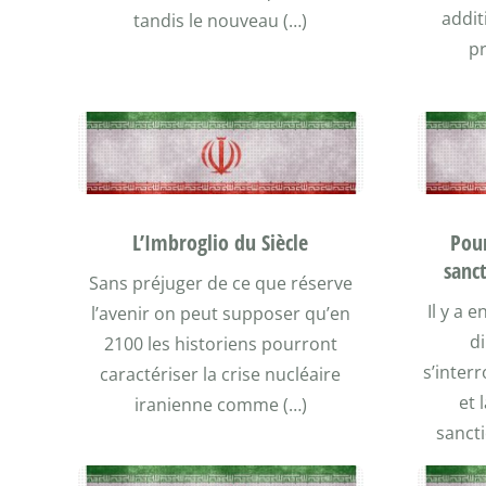
addit
tandis le nouveau (…)
pr
L’Imbroglio du Siècle
Pour
sanct
Sans préjuger de ce que réserve
Il y a 
l’avenir on peut supposer qu’en
d
2100 les historiens pourront
s’inter
caractériser la crise nucléaire
et 
iranienne comme (…)
sancti