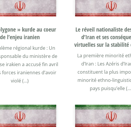
olygone » kurde au coeur
Le réveil nationaliste de
de l’enjeu iranien
d’Iran et ses conséqu
virtuelles sur la stabilit
blème régional kurde : Un
La première minorité e
sponsable du ministère de
d’Iran : Les Azéris d’Ir
se irakien a accusé fin avril
constituent la plus imp
s forces iraniennes d’avoir
minorité ethno-linguist
violé (…)
pays puisqu’elle (…