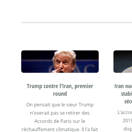
Trump contre l’Iran, premier
Iran nuc
round
stabi
séc
On pensait que le sieur Trump
L’acco
n’oserait pas se retirer des
201
Accords de Paris sur le
dis
réchauffement climatique. Il l’a fait