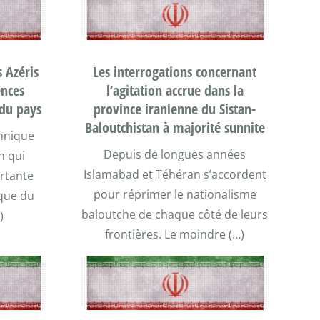
s Azéris
Les interrogations concernant
ences
l’agitation accrue dans la
é du pays
province iranienne du Sistan-
Baloutchistan à majorité sunnite
thnique
Depuis de longues années
an qui
Islamabad et Téhéran s’accordent
ortante
pour réprimer le nationalisme
ique du
baloutche de chaque côté de leurs
)
frontières. Le moindre (…)