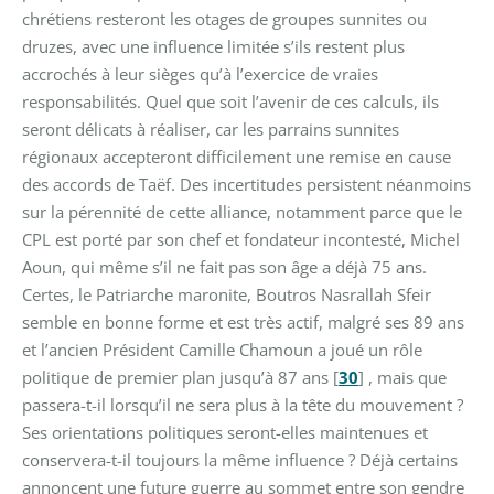
chrétiens resteront les otages de groupes sunnites ou
druzes, avec une influence limitée s’ils restent plus
accrochés à leur sièges qu’à l’exercice de vraies
responsabilités. Quel que soit l’avenir de ces calculs, ils
seront délicats à réaliser, car les parrains sunnites
régionaux accepteront difficilement une remise en cause
des accords de Taëf.
Des incertitudes persistent néanmoins
sur la pérennité de cette alliance, notamment parce que le
CPL est porté par son chef et fondateur incontesté, Michel
Aoun, qui même s’il ne fait pas son âge a déjà 75 ans.
Certes, le Patriarche maronite, Boutros Nasrallah Sfeir
semble en bonne forme et est très actif, malgré ses 89 ans
et l’ancien Président Camille Chamoun a joué un rôle
politique de premier plan jusqu’à 87 ans
[
30
]
, mais que
passera-t-il lorsqu’il ne sera plus à la tête du mouvement ?
Ses orientations politiques seront-elles maintenues et
conservera-t-il toujours la même influence ? Déjà certains
annoncent une future guerre au sommet entre son gendre