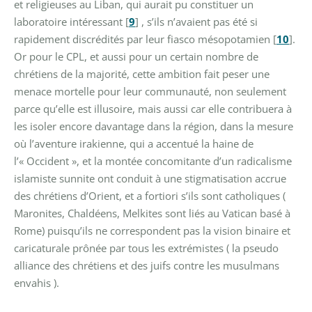
et religieuses au Liban, qui aurait pu constituer un
laboratoire intéressant
[
9
]
, s’ils n’avaient pas été si
rapidement discrédités par leur fiasco mésopotamien
[
10
]
.
Or pour le CPL, et aussi pour un certain nombre de
chrétiens de la majorité, cette ambition fait peser une
menace mortelle pour leur communauté, non seulement
parce qu’elle est illusoire, mais aussi car elle contribuera à
les isoler encore davantage dans la région, dans la mesure
où l’aventure irakienne, qui a accentué la haine de
l’« Occident », et la montée concomitante d’un radicalisme
islamiste sunnite ont conduit à une stigmatisation accrue
des chrétiens d’Orient, et a fortiori s’ils sont catholiques (
Maronites, Chaldéens, Melkites sont liés au Vatican basé à
Rome) puisqu’ils ne correspondent pas la vision binaire et
caricaturale prônée par tous les extrémistes ( la pseudo
alliance des chrétiens et des juifs contre les musulmans
envahis ).