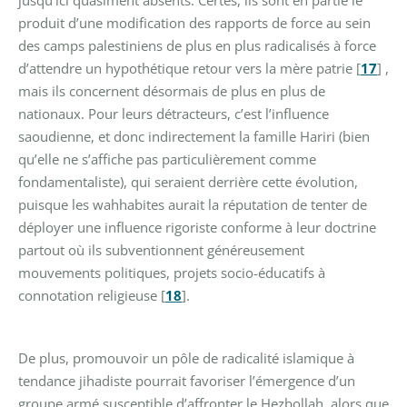
jusqu’ici quasiment absents. Certes, ils sont en partie le
produit d’une modification des rapports de force au sein
des camps palestiniens de plus en plus radicalisés à force
d’attendre un hypothétique retour vers la mère patrie
[
17
]
,
mais ils concernent désormais de plus en plus de
nationaux. Pour leurs détracteurs, c’est l’influence
saoudienne, et donc indirectement la famille Hariri (bien
qu’elle ne s’affiche pas particulièrement comme
fondamentaliste), qui seraient derrière cette évolution,
puisque les wahhabites aurait la réputation de tenter de
déployer une influence rigoriste conforme à leur doctrine
partout où ils subventionnent généreusement
mouvements politiques, projets socio-éducatifs à
connotation religieuse
[
18
]
.
De plus, promouvoir un pôle de radicalité islamique à
tendance jihadiste pourrait favoriser l’émergence d’un
groupe armé susceptible d’affronter le Hezbollah, alors que