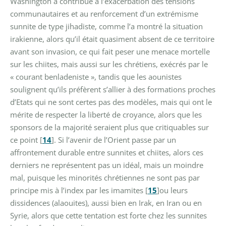
Washington a contribué à l’exacerbation des tensions
communautaires et au renforcement d’un extrémisme
sunnite de type jihadiste, comme l’a montré la situation
irakienne, alors qu’il était quasiment absent de ce territoire
avant son invasion, ce qui fait peser une menace mortelle
sur les chiites, mais aussi sur les chrétiens, exécrés par le
« courant benladeniste », tandis que les aounistes
soulignent qu’ils préfèrent s’allier à des formations proches
d’Etats qui ne sont certes pas des modèles, mais qui ont le
mérite de respecter la liberté de croyance, alors que les
sponsors de la majorité seraient plus que critiquables sur
ce point
[
14
]
.
Si l’avenir de l’Orient passe par un
affrontement durable entre sunnites et chiites, alors ces
derniers ne représentent pas un idéal, mais un moindre
mal, puisque les minorités chrétiennes ne sont pas par
principe mis à l’index par les imamites
[
15
]
ou leurs
dissidences (alaouites), aussi bien en Irak, en Iran ou en
Syrie, alors que cette tentation est forte chez les sunnites