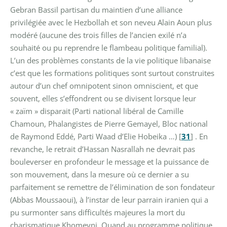
Gebran Bassil partisan du maintien d’une alliance
privilégiée avec le Hezbollah et son neveu Alain Aoun plus
modéré (aucune des trois filles de l’ancien exilé n’a
souhaité ou pu reprendre le flambeau politique familial).
L’un des problèmes constants de la vie politique libanaise
c’est que les formations politiques sont surtout construites
autour d’un chef omnipotent sinon omniscient, et que
souvent, elles s’effondrent ou se divisent lorsque leur
« zaïm » disparait (Parti national libéral de Camille
Chamoun, Phalangistes de Pierre Gemayel, Bloc national
de Raymond Eddé, Parti Waad d’Elie Hobeika …)
[
31
]
. En
revanche, le retrait d’Hassan Nasrallah ne devrait pas
bouleverser en profondeur le message et la puissance de
son mouvement, dans la mesure où ce dernier a su
parfaitement se remettre de l’élimination de son fondateur
(Abbas Moussaoui), à l’instar de leur parrain iranien qui a
pu surmonter sans difficultés majeures la mort du
charismatique Khomeyni. Quand au programme politique,