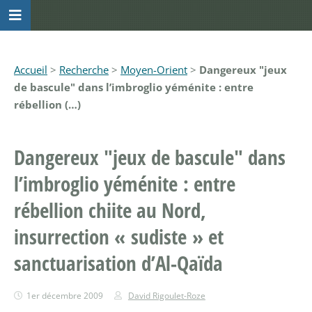
Accueil
>
Recherche
>
Moyen-Orient
>
Dangereux "jeux
de bascule" dans l’imbroglio yéménite : entre
rébellion (…)
Dangereux "jeux de bascule" dans
l’imbroglio yéménite : entre
rébellion chiite au Nord,
insurrection « sudiste » et
sanctuarisation d’Al-Qaïda
1er décembre 2009
David Rigoulet-Roze