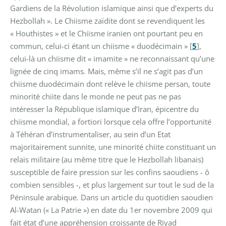
Gardiens de la Révolution islamique ainsi que d’experts du
Hezbollah ». Le Chiisme zaïdite dont se revendiquent les
« Houthistes » et le Chiisme iranien ont pourtant peu en
commun, celui-ci étant un chiisme « duodécimain »
[
5
]
,
celui-là un chiisme dit « imamite » ne reconnaissant qu’une
lignée de cinq imams. Mais, même s’il ne s’agit pas d’un
chiisme duodécimain dont relève le chiisme persan, toute
minorité chiite dans le monde ne peut pas ne pas
intéresser la République islamique d’Iran, épicentre du
chiisme mondial, a fortiori lorsque cela offre l’opportunité
à Téhéran d’instrumentaliser, au sein d’un Etat
majoritairement sunnite, une minorité chiite constituant un
relais militaire (au même titre que le Hezbollah libanais)
susceptible de faire pression sur les confins saoudiens - ô
combien sensibles -, et plus largement sur tout le sud de la
Péninsule arabique.
Dans un article du quotidien saoudien
Al-Watan (« La Patrie ») en date du 1er novembre 2009 qui
fait état d’une appréhension croissante de Riyad