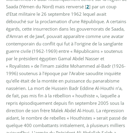
Saada (Yémen du Nord) mais renversé
[
2
]
par un coup
d’Etat militaire le 26 septembre 1962 lequel avait
débouché sur la proclamation d’une République. A certains
égards, cette insurrection dans les gouvernorats de Saada,
d’Amran et de Jawf, pouvait apparaître comme une avatar
contemporain du conflit qui fut à l’origine de la sanglante
guerre civile (1962-1969) entre « Républicains » soutenus
par le président égyptien Gamal Abdel Nasser et
« Royalistes » de l’imam zaïdite Mohammed al-Badr (1926-
1996) soutenus à l’époque par l’Arabie saoudite inquiète
qu’elle était de la montée en puissance du panarabisme
nassérien. La mort de Hussein Badr Eddine Al-Houthi n’a,
de fait, pas mis fin à la rébellion « houthiste », laquelle a
repris épisodiquement depuis fin septembre 2005 sous la
direction de son frère Malek Abdel Al-Houti. La répression
aidant, le nombre de rebelles « Houthistes » serait passé de
quelque 400 combattants initialement, à plusieurs milliers
aujourd’hui. L’armée du Président Ali Abdallah Saleh a