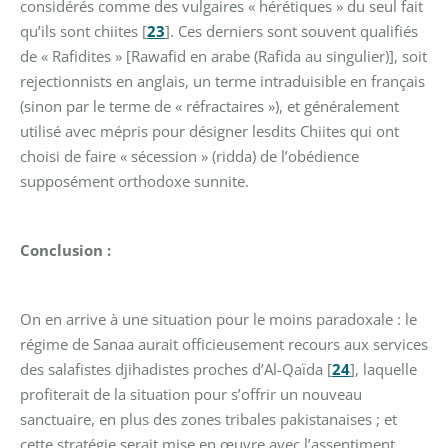
considérés comme des vulgaires « hérétiques » du seul fait
qu’ils sont chiites
[
23
]
. Ces derniers sont souvent qualifiés
de « Rafidites » [Rawafid en arabe (Rafida au singulier)], soit
rejectionnists en anglais, un terme intraduisible en français
(sinon par le terme de « réfractaires »), et généralement
utilisé avec mépris pour désigner lesdits Chiites qui ont
choisi de faire « sécession » (ridda) de l’obédience
supposément orthodoxe sunnite.
Conclusion :
On en arrive à une situation pour le moins paradoxale : le
régime de Sanaa aurait officieusement recours aux services
des salafistes djihadistes proches d’Al-Qaïda
[
24
]
, laquelle
profiterait de la situation pour s’offrir un nouveau
sanctuaire, en plus des zones tribales pakistanaises ; et
cette stratégie serait mise en œuvre avec l’assentiment