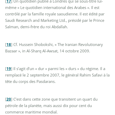
[
17
]
Un quotidien publié à Londres qui se sous-titre lui-
même « Le quotidien international des Arabes ». Il est
contrôlé par la famille royale saoudienne. Il est édité par
Saudi Research and Marketing Ltd., présidé par le Prince
Salman, demi-frère du roi Abdallah.
[
18
]
Cf. Hussein Shobokshi, « The Iranian Revolutionary
Bazaar », in Al-Sharq Al-Awsat, 14 octobre 2009.
[
19
]
Il s’agit d’un « dur » parmi les « durs » du régime. Il a
remplacé le 2 septembre 2007, le général Rahim Safavi à la
tête du corps des Pasdarans.
[
20
]
C’est dans cette zone que transitent un quart du
pétrole de la planète, mais aussi dix pour cent du
commerce maritime mondial.