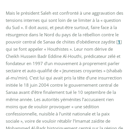
Mais le président Saleh est confronté à une aggravation des
tensions internes qui sont loin de se limiter à la « question
du Sud ». Il doit aussi, et peut-être surtout, faire face à la
résurgence dans le Nord du pays de la rébellion contre le
pouvoir central de Sanaa de chiites d’obédience zaydite
[
1
]
qui se font appeler « Houthistes ». Leur nom dérive de
Cheikh Hussein Badr Eddine Al-Houthi, prédicateur zélé et
fondateur en 1997 d’un mouvement à proprement parler
sectaire et auto-qualifié de « Jeunesses croyantes » (shabab
al-mu’min). C’est lui qui avait pris la tête d’une insurrection
initiée le 18 juin 2004 contre le gouvernement central de
Sanaa avant d’être finalement tué le 10 septembre de la
même année. Les autorités yéménites l’accusaient rien
moins que de vouloir provoquer « une sédition
confessionnelle, nuisible à l’unité nationale et la paix
sociale », voire de vouloir rétablir l’Imamat zaïdite de
Mohammed Al-Badr historiquement centré sur la région de