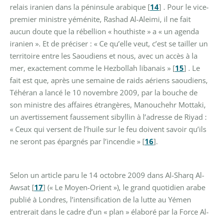
relais iranien dans la péninsule arabique
[
14
]
. Pour le vice-
premier ministre yéménite, Rashad Al-Aleimi, il ne fait
aucun doute que la rébellion « houthiste » a « un agenda
iranien ». Et de préciser : « Ce qu’elle veut, c’est se tailler un
territoire entre les Saoudiens et nous, avec un accès à la
mer, exactement comme le Hezbollah libanais »
[
15
]
. Le
fait est que, après une semaine de raids aériens saoudiens,
Téhéran a lancé le 10 novembre 2009, par la bouche de
son ministre des affaires étrangères, Manouchehr Mottaki,
un avertissement faussement sibyllin à l’adresse de Riyad :
« Ceux qui versent de l’huile sur le feu doivent savoir qu’ils
ne seront pas épargnés par l’incendie »
[
16
]
.
Selon un article paru le 14 octobre 2009 dans Al-Sharq Al-
Awsat
[
17
]
(« Le Moyen-Orient »), le grand quotidien arabe
publié à Londres, l’intensification de la lutte au Yémen
entrerait dans le cadre d’un « plan » élaboré par la Force Al-