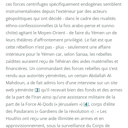
ces forces centrifuges spécifiquement endogènes semblent
instrumentalisées depuis l’extérieur par des acteurs
géopolitiques qui ont décidé - dans le cadre des rivalités
ethno-confesssionnelles (à la fois arabo-perse et sunno-
chiite) agitant le Moyen-Orient - de faire du Yémen un de
leurs théâtres d’affrontement privilégié. Le fait est que
cette rébellion n’est pas - plus - seulement une affaire
intérieure pour le Yémen car, selon Sanaa, les rebelles
zaïdites auraient reçu de Téhéran des aides matérielles et
financières. Un commandant des forces rebelles qui s’est
rendu aux autorités yéménites, un certain Abdallah Al-
Mahdoun, a de fait admis lors d’une interview sur un site
web yéménite
[
3
]
qu’il recevait bien des fonds et des armes
de la part de l’Iran ainsi qu’une assistance militaire de la
part de la Force Al-Qods (« Jérusalem »)
[
4
]
, corps d’élite
des Pasdarans (« Gardiens de la révolution ») : « Les
Houthis ont reçu une aide illimitée en armes et en
approvisionnement, sous la surveillance du Corps de