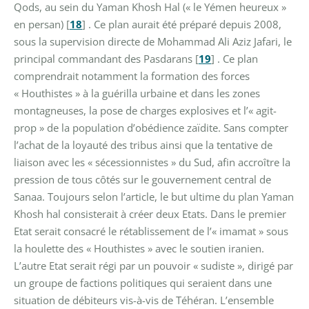
Qods, au sein du Yaman Khosh Hal (« le Yémen heureux »
en persan)
[
18
]
. Ce plan aurait été préparé depuis 2008,
sous la supervision directe de Mohammad Ali Aziz Jafari, le
principal commandant des Pasdarans
[
19
]
. Ce plan
comprendrait notamment la formation des forces
« Houthistes » à la guérilla urbaine et dans les zones
montagneuses, la pose de charges explosives et l’« agit-
prop » de la population d’obédience zaïdite. Sans compter
l’achat de la loyauté des tribus ainsi que la tentative de
liaison avec les « sécessionnistes » du Sud, afin accroître la
pression de tous côtés sur le gouvernement central de
Sanaa. Toujours selon l’article, le but ultime du plan Yaman
Khosh hal consisterait à créer deux Etats. Dans le premier
Etat serait consacré le rétablissement de l’« imamat » sous
la houlette des « Houthistes » avec le soutien iranien.
L’autre Etat serait régi par un pouvoir « sudiste », dirigé par
un groupe de factions politiques qui seraient dans une
situation de débiteurs vis-à-vis de Téhéran. L’ensemble