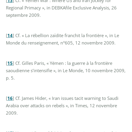
[
13
]
Cf. « Yemen War : Where US and Iran Jockey for
Regional Primacy », in DEBKAfile Exclusive Analysis, 26
septembre 2009.
[
14
]
Cf. « La rébellion zaïdite franchit la frontière », in Le
Monde du renseignement, n°605, 12 novembre 2009.
[
15
]
Cf. Gilles Paris, « Yémen : la guerre à la frontière
saoudienne s’intensifie », in Le Monde, 10 novembre 2009,
p. 5.
[
16
]
Cf. James Hider, « Iran issues tacit warning to Saudi
Arabia over attacks on rebels », in Times, 12 novembre
2009.