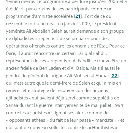
Yémen même. Le programme a perduré jusqu’en 2005 et a
été décrit par certains de ses participants comme un
programme d’amnistie accélérée
[
21
]
. Fort de ce qui
ressemble fort à un deal, en janvier 2009, le président
yéménite Ali Abdallah Saleh aurait demandé à son groupe
de djihadistes « repentis » de se préparer pour des
opérations offensives contre les ennemis de l’Etat. Pour ce
faire, il aurait rencontré un certain Tariq al Fahdli,
représentant de ces « repentis ». Al Fahdli se trouve être un
ancien fidèle de Ben Laden et d’Al Qaïda. Mais il aussi le
gendre du général de brigade Ali Mohsen al Ahmar
[
22
]
,
qui n’est autre que le demi-frère de Saleh et qui a mis en
œuvre cette stratégie de reconversion des anciens
djihadistes - qui avaient déjà servi comme supplétifs de
Sanaa durant la guerre inter-yéménite de mai-juillet 1994
contre les « sudistes » stigmatisés alors comme des
« opposants athées » du fait de leur passé « marxiste » - et
qui sont de nouveau sollicités contre les « Houthistes »