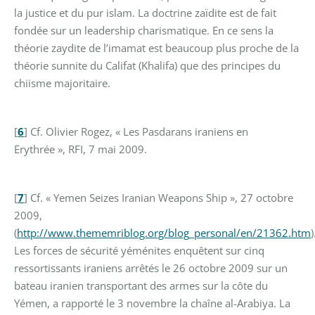
la justice et du pur islam. La doctrine zaïdite est de fait
fondée sur un leadership charismatique. En ce sens la
théorie zaydite de l’imamat est beaucoup plus proche de la
théorie sunnite du Califat (Khalifa) que des principes du
chiisme majoritaire.
[
6
]
Cf. Olivier Rogez, « Les Pasdarans iraniens en
Erythrée », RFI, 7 mai 2009.
[
7
]
Cf. « Yemen Seizes Iranian Weapons Ship », 27 octobre
2009,
(
http://www.thememriblog.org/blog_personal/en/21362.htm
)
Les forces de sécurité yéménites enquêtent sur cinq
ressortissants iraniens arrêtés le 26 octobre 2009 sur un
bateau iranien transportant des armes sur la côte du
Yémen, a rapporté le 3 novembre la chaîne al-Arabiya. La