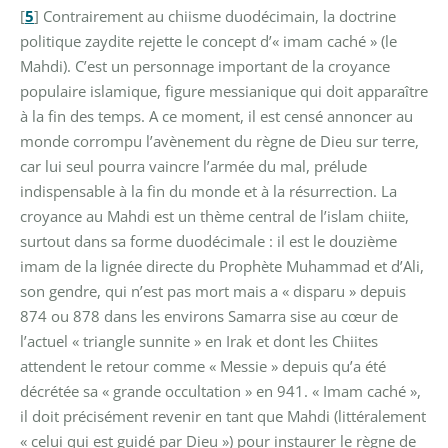
[
5
]
Contrairement au chiisme duodécimain, la doctrine
politique zaydite rejette le concept d’« imam caché » (le
Mahdi). C’est un personnage important de la croyance
populaire islamique, figure messianique qui doit apparaître
à la fin des temps. A ce moment, il est censé annoncer au
monde corrompu l’avènement du règne de Dieu sur terre,
car lui seul pourra vaincre l’armée du mal, prélude
indispensable à la fin du monde et à la résurrection. La
croyance au Mahdi est un thème central de l’islam chiite,
surtout dans sa forme duodécimale : il est le douzième
imam de la lignée directe du Prophète Muhammad et d’Ali,
son gendre, qui n’est pas mort mais a « disparu » depuis
874 ou 878 dans les environs Samarra sise au cœur de
l’actuel « triangle sunnite » en Irak et dont les Chiites
attendent le retour comme « Messie » depuis qu’a été
décrétée sa « grande occultation » en 941. « Imam caché »,
il doit précisément revenir en tant que Mahdi (littéralement
« celui qui est guidé par Dieu ») pour instaurer le règne de