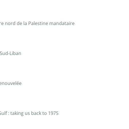
ière nord de la Palestine mandataire
du Sud-Liban
renouvelée
ulf : taking us back to 1975