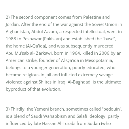
2) The second component comes from Palestine and
Jordan. After the end of the war against the Soviet Union in
Afghanistan, Abdul Azzam, a respected intellectual, went in
1988 to Peshawar (Pakistan) and established the “base”,
the home (Al-Qa’ida), and was subsequently murdered.
Abu Mu’sab al- Zarkawi, born in 1964, killed in 2006 by an
American strike, founder of Al-Qa’ida in Mesopotamia,
belongs to a younger generation, poorly educated, who
became religious in jail and inflicted extremely savage
violence against Shiites in Iraq. Al-Baghdadi is the ultimate
byproduct of that evolution.
3) Thirdly, the Yemeni branch, sometimes called “bedouin”,
is a blend of Saudi Wahabbism and Salafi ideology, partly
influenced by late Hassan Al-Turabi from Sudan (who