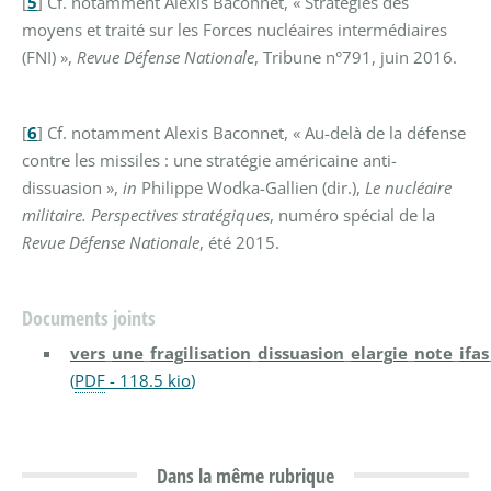
[
5
]
Cf. notamment Alexis Baconnet, « Stratégies des
moyens et traité sur les Forces nucléaires intermédiaires
(FNI) »,
Revue Défense Nationale
, Tribune n°791, juin 2016.
[
6
]
Cf. notamment Alexis Baconnet, « Au-delà de la défense
contre les missiles : une stratégie américaine anti-
dissuasion »,
in
Philippe Wodka-Gallien (dir.),
Le nucléaire
militaire. Perspectives stratégiques
, numéro spécial de la
Revue Défense Nationale
, été 2015.
Documents joints
vers_une_fragilisation_dissuasion_elargie_note_i
(
PDF
-
118.5 kio
)
Dans la même rubrique