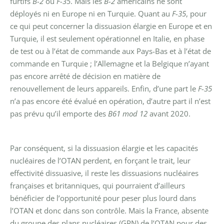
furtifs
B-2
ou
F-35
. Mais les
B-2
américains ne sont
déployés ni en Europe ni en Turquie. Quant au
F-35
, pour
ce qui peut concerner la dissuasion élargie en Europe et en
Turquie, il est seulement opérationnel en Italie, en phase
de test ou à l’état de commande aux Pays-Bas et à l’état de
commande en Turquie ; l’Allemagne et la Belgique n’ayant
pas encore arrêté de décision en matière de
renouvellement de leurs appareils. Enfin, d’une part le
F-35
n’a pas encore été évalué en opération, d’autre part il n’est
pas prévu qu’il emporte des
B61 mod 12
avant 2020.
Par conséquent, si la dissuasion élargie et les capacités
nucléaires de l’OTAN perdent, en forçant le trait, leur
effectivité dissuasive, il reste les dissuasions nucléaires
françaises et britanniques, qui pourraient d’ailleurs
bénéficier de l’opportunité pour peser plus lourd dans
l’OTAN et donc dans son contrôle.
Mais la France, absente
du groupe des plans nucléaires (GPN) de l’OTAN pour des