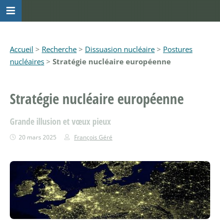
Accueil
>
Recherche
>
Dissuasion nucléaire
>
Postures
nucléaires
>
Stratégie nucléaire européenne
Stratégie nucléaire européenne
Grande illusion et vœux pieux
20 mars 2025
François Géré