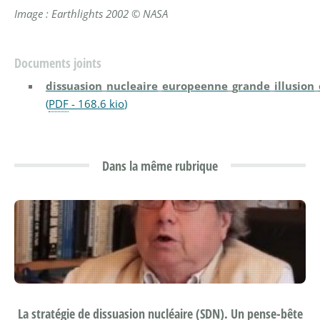
Image : Earthlights 2002 © NASA
Documents joints
dissuasion_nucleaire_europeenne_grande_illusion_
(
PDF
-
168.6 kio
)
Dans la même rubrique
La stratégie de dissuasion nucléaire (SDN). Un pense-bête