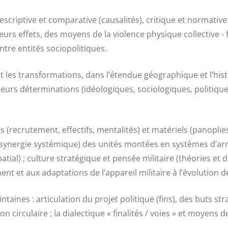
e descriptive et comparative (causalités), critique et normat
 leurs effets, des moyens de la violence physique collective -
entre entités sociopolitiques.
t les transformations, dans l’étendue géographique et l’histo
eurs déterminations (idéologiques, sociologiques, politique
 (recrutement, effectifs, mentalités) et matériels (panopli
(synergie systémique) des unités montées en systèmes d’arm
patial) ; culture stratégique et pensée militaire (théories et 
nt et aux adaptations de l’appareil militaire à l’évolution d
intaines : articulation du projet politique (fins), des buts st
 circulaire ; la dialectique « finalités / voies » et moyens de