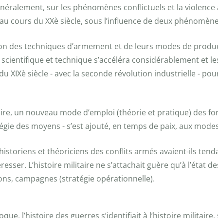
néralement, sur les phénomènes conflictuels et la violence ar
 au cours du XXè siècle, sous l’influence de deux phénomène
ution des techniques d’armement et de leurs modes de producti
s scientifique et technique s’accéléra considérablement et le
in du XIXè siècle - avec la seconde révolution industrielle - 
aire, un nouveau mode d’emploi (théorie et pratique) des for
atégie des moyens - s’est ajouté, en temps de paix, aux mode
historiens et théoriciens des conflits armés avaient-ils tend
sser. L’histoire militaire ne s’attachait guère qu’à l’état de
ions, campagnes (stratégie opérationnelle).
ue, l’histoire des guerres s’identifiait à l’histoire militaire