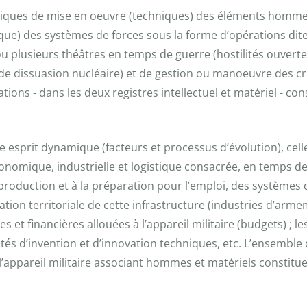
atiques de mise en oeuvre (techniques) des éléments hommes
stique) des systèmes de forces sous la forme d’opérations di
 plusieurs théâtres en temps de guerre (hostilités ouverte
de dissuasion nucléaire) et de gestion ou manoeuvre des cri
rations - dans les deux registres intellectuel et matériel - 
 esprit dynamique (facteurs et processus d’évolution), cell
 économique, industrielle et logistique consacrée, en temps 
 production et à la préparation pour l’emploi, des systèmes 
tion territoriale de cette infrastructure (industries d’arm
s et financières allouées à l’appareil militaire (budgets) ; 
tés d’invention et d’innovation techniques, etc. L’ensemble de
l’appareil militaire associant hommes et matériels constit