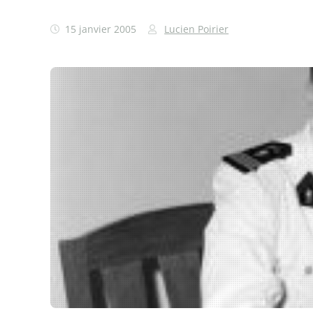
15 janvier 2005
Lucien Poirier