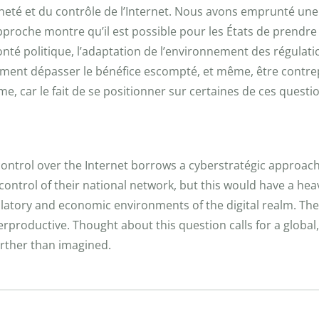
eraineté et du contrôle de l’Internet. Nous avons emprunté u
approche montre qu’il est possible pour les États de prendre
lonté politique, l’adaptation de l’environnement des régulat
ilement dépasser le bénéfice escompté, et même, être contrepr
rme, car le fait de se positionner sur certaines de ces que
ontrol over the Internet borrows a cyberstratégic approach t
trol of their national network, but this would have a heavy
latory and economic environments of the digital realm. The
productive. Thought about this question calls for a global, 
rther than imagined.