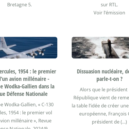
Bretagne 5.
sur RTL.
Voir l’émission
ercules, 1954 : le premier
Dissuasion nucléaire, d
d’un avion millénaire -
parle-t-on ?
pe Wodka-Gallien dans la
Alors que le président 
ue Défense Nationale
République vient de reme
pe Wodka-Gallien, « C-130
la table l’idée de créer un
es, 1954 : le premier vol
européenne, François 
avion millénaire », Revue
président de (…)
nse Nationale, 2024/9.