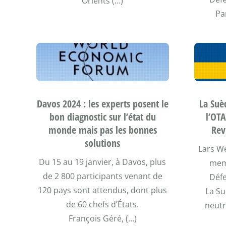
Orients (…)
Pa
Davos 2024 : les experts posent le
La Su
bon diagnostic sur l’état du
l’OT
monde mais pas les bonnes
Rev
solutions
Lars W
Du 15 au 19 janvier, à Davos, plus
memb
de 2 800 participants venant de
Défe
120 pays sont attendus, dont plus
La Su
de 60 chefs d’États.
neutre
François Géré, (…)