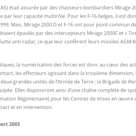
CAS) était assurée par des chasseurs-bombardiers Mirage 200
par leur capacité multirôle. Pour les F-16 belges, il est do
n 1999. Mais, Mirage 2000 D et F-16 ont pour point commun d
étaient épaulés par des intercepteurs Mirage 2000C et « Tire
e lutte anti-radar, ce que leur confèrent leurs missiles AGM
ctiques, la numérisation des forces est donc au cœur des ac
ontact, les effecteurs agissant dans la troisième dimension,
re, deux grandes unités de l’Armée de Terre : la Brigade de 
uipée. Elles disposeront ainsi d’une chaîne complète de sys
formation Régimentaire) pour les Centres de mises en œuvre
tact et en intervention.
ert 2005