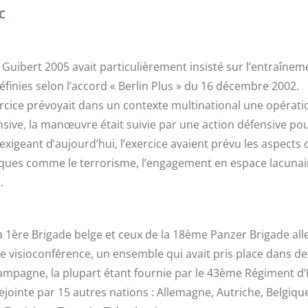
C
uibert 2005 avait particulièrement insisté sur l’entraînem
finies selon l’accord « Berlin Plus » du 16 décembre 2002.
exercice prévoyait dans un contexte multinational une opérati
ensive, la manœuvre était suivie par une action défensive po
exigeant d’aujourd’hui, l’exercice avaient prévu les aspect
ques comme le terrorisme, l’engagement en espace lacunaire, 
.
a 1ère Brigade belge et ceux de la 18ème Panzer Brigade all
s de visioconférence, un ensemble qui avait pris place dan
campagne, la plupart étant fournie par le 43ème Régiment d’I
 rejointe par 15 autres nations : Allemagne, Autriche, Belgiq