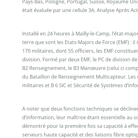
Pays-Bas, Pologne, Portugal, Suisse, Royaume Uni,
était évaluée par une cellule 3A, Analyse Après Ac
Installé en 24 heures à Mailly-le-Camp, l’état-m
terre que sont les Etats-Majors de Force (EMF) : i
170 militaires, dont 55 officiers, les EMF const
division. Formé par deux EMF, le PC de division de
B2 Renseignement, le B3 Manœuvre (celui ci compr
du Bataillon de Renseignement Multicapteur. Les ce
militaires et B 6 SIC et Sécurité de Systèmes d’Inf
A noter que deux fonctions techniques se décline
d’information, leur maîtrise étant essentielle a
démontré pour la première fois sa capacité à eff
serveurs haute capacité et des liaisons fibre op