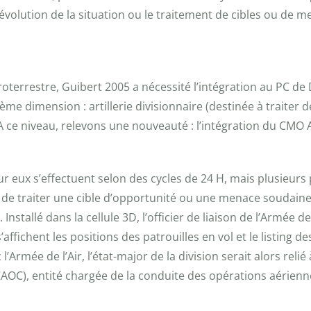
volution de la situation ou le traitement de cibles ou de me
errestre, Guibert 2005 a nécessité l’intégration au PC de D
me dimension : artillerie divisionnaire (destinée à traiter d
A ce niveau, relevons une nouveauté : l’intégration du CMO Art
ur eux s’effectuent selon des cycles de 24 H, mais plusieurs 
 de traiter une cible d’opportunité ou une menace soudaine 
nstallé dans la cellule 3D, l’officier de liaison de l’Armée de
’affichent les positions des patrouilles en vol et le listing 
 l’Armée de l’Air, l’état-major de la division serait alors rel
OC), entité chargée de la conduite des opérations aérienn