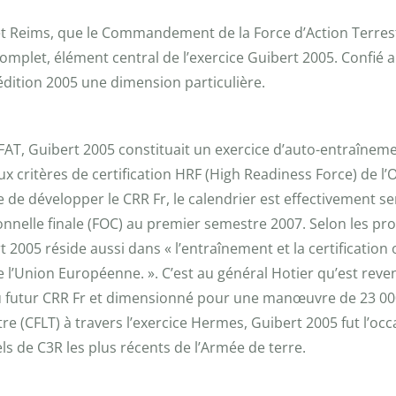
et Reims, que le Commandement de la Force d’Action Terrestr
omplet, élément central de l’exercice Guibert 2005. Confié au
édition 2005 une dimension particulière.
CFAT, Guibert 2005 constituait un exercice d’auto-entraîne
 aux critères de certification HRF (High Readiness Force) de
de développer le CRR Fr, le calendrier est effectivement serr
ationnelle finale (FOC) au premier semestre 2007. Selon les
t 2005 réside aussi dans « l’entraînement et la certification
 l’Union Européenne. ». C’est au général Hotier qu’est re
u futur CRR Fr et dimensionné pour une manœuvre de 23 000
(CFLT) à travers l’exercice Hermes, Guibert 2005 fut l’occ
ls de C3R les plus récents de l’Armée de terre.