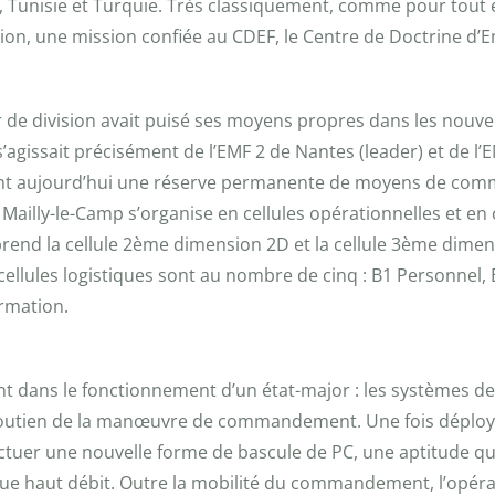
 Tunisie et Turquie. Très classiquement, comme pour tout ex
tion, une mission confiée au CDEF, le Centre de Doctrine d’
ajor de division avait puisé ses moyens propres dans les no
l s’agissait précisément de l’EMF 2 de Nantes (leader) et de 
ituent aujourd’hui une réserve permanente de moyens de co
 Mailly-le-Camp s’organise en cellules opérationnelles et en 
end la cellule 2ème dimension 2D et la cellule 3ème dimens
llules logistiques sont au nombre de cinq : B1 Personnel, B4
ormation.
nt dans le fonctionnement d’un état-major : les systèmes d
u soutien de la manœuvre de commandement. Une fois déployé 
ectuer une nouvelle forme de bascule de PC, une aptitude q
tique haut débit. Outre la mobilité du commandement, l’opér