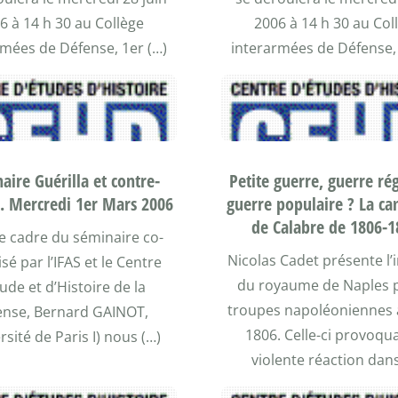
6 à 14 h 30 au Collège
2006 à 14 h 30 au Col
rmées de Défense, 1er (…)
interarmées de Défense, 
aire Guérilla et contre-
Petite guerre, guerre ré
a. Mercredi 1er Mars 2006
guerre populaire ? La c
de Calabre de 1806-1
e cadre du séminaire co-
Nicolas Cadet présente l’
sé par l’IFAS et le Centre
du royaume de Naples p
ude et d’Histoire de la
troupes napoléoniennes à
ense, Bernard GAINOT,
1806. Celle-ci provoqu
rsité de Paris I) nous (…)
violente réaction dans