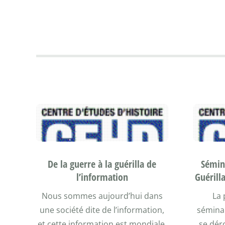
De la guerre à la guérilla de
Sémina
l’information
Guérill
Nous sommes aujourd’hui dans
La 
une société dite de l’information,
séminai
et cette information est mondiale.
se dér