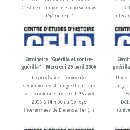
C’est ce contexte, et sa brève mais
200
déjà riche (…)
intera
Séminaire "Guérilla et contre-
Sémin
guérilla" - Mercredi 26 avril 2006
guérill
La prochaine réunion du
Dans l
séminaire de stratégie théorique
organi
se déroulera le mercredi 26 avril
d’Et
2006 à 14 h 30 au Collège
Déf
interarmées de Défense, 1er (…)
(unive