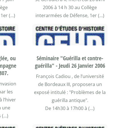
lège
2006 à 14 h 30 au Collège
1er (…)
interarmées de Défense, 1er (…)
glée, ou
Séminaire "Guérilla et contre-
ampagne
guérilla" - Jeudi 26 Janvier 2006
807.
François Cadiou , de l’université
invasion
de Bordeaux III, proposera un
ar les
exposé intitulé : "Problèmes de la
 l’hiver
guérilla antique".
a une
De 14h30 à 17h00 à (…)
 (…)