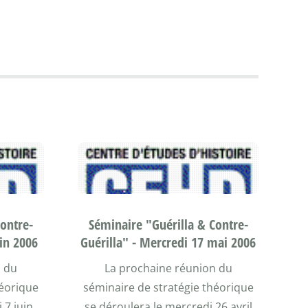
Contre-
Séminaire "Guérilla & Contre-
uin 2006
Guérilla" - Mercredi 17 mai 2006
n du
La prochaine réunion du
héorique
séminaire de stratégie théorique
 7 juin
se déroulera le mercredi 26 avril