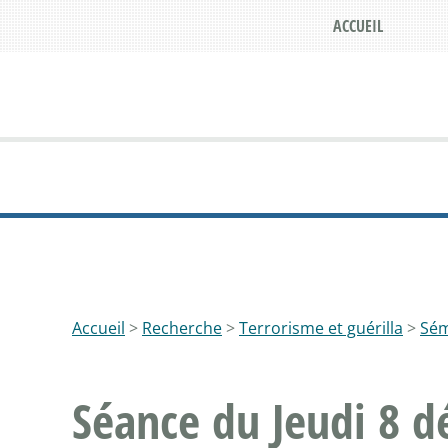
ACCUEIL
Accueil
>
Recherche
>
Terrorisme et guérilla
>
Sém
Séance du Jeudi 8 