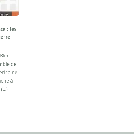
ce : les
uerre
Blin
mble de
éricaine
tache à
 (…)