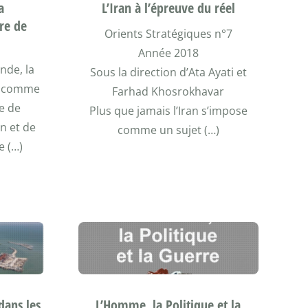
a
L’Iran à l’épreuve du réel
re de
Orients Stratégiques n°7
Année 2018
nde, la
Sous la direction d’Ata Ayati et
it comme
Farhad Khosrokhavar
e de
Plus que jamais l’Iran s’impose
n et de
comme un sujet (…)
e (…)
dans les
L’Homme, la Politique et la