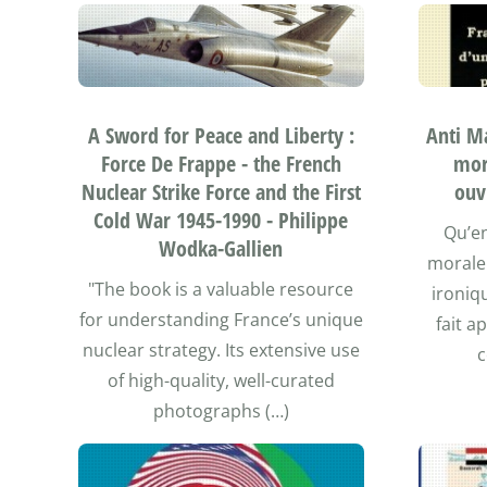
A Sword for Peace and Liberty :
Anti M
Force De Frappe - the French
mor
Nuclear Strike Force and the First
ouv
Cold War 1945-1990 - Philippe
Qu’en
Wodka-Gallien
morale 
"The book is a valuable resource
ironiq
for understanding France’s unique
fait a
nuclear strategy. Its extensive use
c
of high-quality, well-curated
photographs (…)