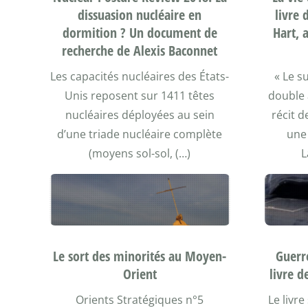
livre 
dissuasion nucléaire en
Hart, 
dormition ? Un document de
recherche de Alexis Baconnet
« Le s
Les capacités nucléaires des États-
double 
Unis reposent sur 1411 têtes
récit d
nucléaires déployées au sein
une
d’une triade nucléaire complète
L
(moyens sol-sol, (…)
Le sort des minorités au Moyen-
Guerre
Orient
livre 
Orients Stratégiques n°5
Le livre