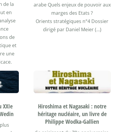
n de la
arabe Quels enjeux de pouvoir aux
aut en
marges des Etats ?
analyse
Orients stratégiques n°4 Dossier
ance
dirigé par Daniel Meier (…)
ions de
tique et
ire une
icace.
u XXIe
Hiroshima et Nagasaki : notre
s Wedin
héritage nucléaire, un livre de
Philippe Wodka-Gallien
 plus