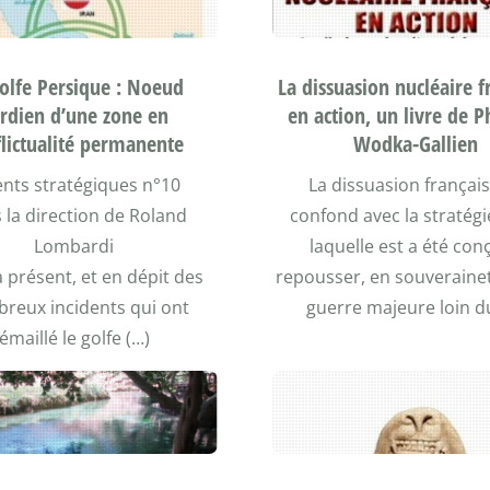
olfe Persique : Noeud
La dissuasion nucléaire f
rdien d’une zone en
en action, un livre de P
lictualité permanente
Wodka-Gallien
ents stratégiques n°10
La dissuasion françai
 la direction de Roland
confond avec la stratég
Lombardi
laquelle est a été con
à présent, et en dépit des
repousser, en souverainet
reux incidents qui ont
guerre majeure loin d
émaillé le golfe (…)