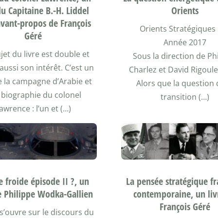
du Capitaine B.-H. Liddel
Orients
avant-propos de François
Orients Stratégiques
Géré
Année 2017
ujet du livre est double et
Sous la direction de Ph
aussi son intérêt. C’est un
Charlez et David Rigoul
e la campagne d’Arabie et
Alors que la question 
 biographie du colonel
transition (…)
awrence : l’un et (…)
 froide épisode II ?, un
La pensée stratégique fr
de Philippe Wodka-Gallien
contemporaine, un liv
François Géré
 s’ouvre sur le discours du