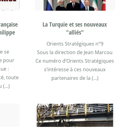
rançaise
La Turquie et ses nouveaux
hilippe
"alliés"
Orients Stratégiques n°9
se se
Sous la direction de Jean Marcou
ie pour
Ce numéro d’Orients Stratégiques
çue :
s’intéresse à ces nouveaux
é, toute
partenaires de la (…)
u (…)