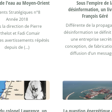
Sous l’empire de l
e de l’eau au Moyen-Orient
désinformation, un liv
ents Stratégiques n°8
François Géré
Année 2018
Différente de la propaga
 la direction de Pierre
désinformation se défin
thelot et Fadi Comair
une entreprise secrèt
les avertissements répétés
conception, de fabricatio
depuis de (…)
diffusion d’un messag
 du colonel Lawrence, un
La question énergétique 