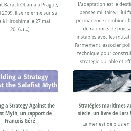
L’adaptation est le desti
nt Barack Obama à Prague,
pensée militaire. Il lui f
il 2009. Il se referme sur sa
permanence combiner l’
te à Hiroshima le 27 mai
de rapports de puiss
2016. (…)
instables avec les mutat
l’armement, associer poli
technique pour constru
stratégie durable et eff
Stratégies maritimes a
ng a Strategy Against the
siècle, un livre de Lar
ist Myth, un rapport de
François Géré
La mer est de plus en